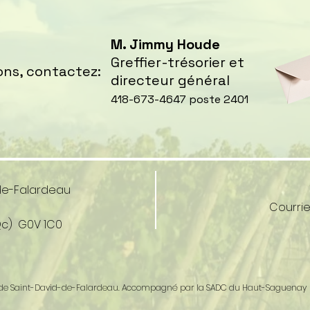
M. Jimmy Houde
Greffier-trésorier et
ons, contactez:
directeur général
418-673-4647 poste 2401
-de-Falardeau
Courriel
Qc) G0V 1C0
ité de Saint-David-de-Falardeau. Accompagné par la SADC du Haut-Saguenay