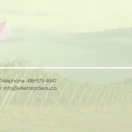
Téléphone : 418-673-4647
 :
info@villefalardeau.ca