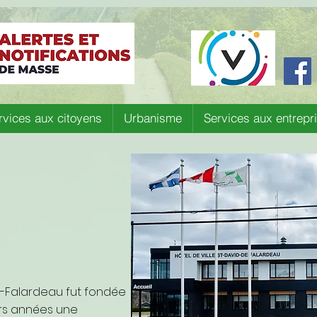
rvices aux citoyens
Urbanisme
Services aux entrepr
e-Falardeau fut fondée
urs années une