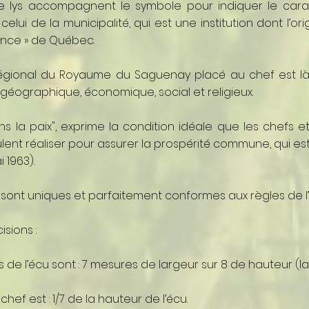
de lys accompagnent le symbole pour indiquer le cara
celui de la municipalité, qui est une institution dont l’or
ovince » de Québec.
gional du Royaume du Saguenay placé au chef est là p
géographique, économique, social et religieux.
ns la paix", exprime la condition idéale que les chefs et
ent réaliser pour assurer la prospérité commune, qui est le 
i 1963).
sont uniques et parfaitement conformes aux règles de l’
sions :
 de l’écu sont : 7 mesures de largeur sur 8 de hauteur (la
hef est : 1/7 de la hauteur de l’écu.