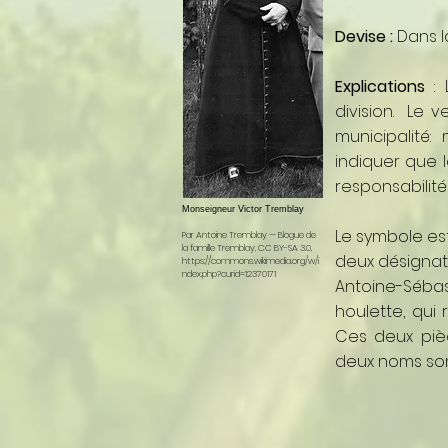
Devise :
Dans l
Explications
:
division. Le v
municipalité
indiquer que l
responsabilités
Monseigneur Victor Tremblay
Le symbole es
Par Antoine Tremblay — Blogue de
la famille Tremblay, CC BY-SA 3.0,
deux désignati
https://commons.wikimedia.org/w/i
ndex.php?curid=12370171
Antoine-Sébas
houlette, qui 
Ces deux pièc
deux noms sont