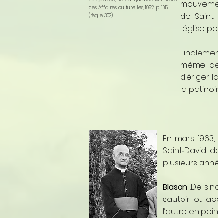
mouvement 
des Affaires culturelles, 1992, p. 105
de Saint-
(règle 302).
l’église p
Finalement
même de 
d’ériger l
la patinoir
En mars 1963,
Saint‑David-d
plusieurs anné
Blason
:De si
sautoir et a
l’autre en po