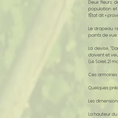
Deux fleurs 
population et 
l’État dit « pr
Le drapeau ré
points de vue 
La devise, "Da
doivent et veul
(Le Soleil, 21 ma
Ces armoiries 
Quelques préci
Les dimensions
La hauteur du c