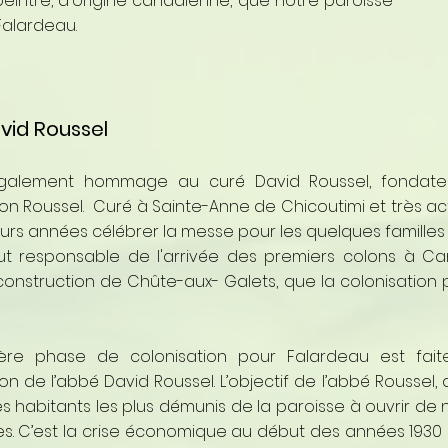
eintre, d'origine canadienne, que notre paroisse
Falardeau.
vid Roussel
également hommage au curé David Roussel, fondate
ion Roussel. Curé à Sainte-Anne de Chicoutimi et très acti
ieurs années célébrer la messe pour les quelques familles 
ut responsable de l'arrivée des premiers colons à Ca
construction de Chûte-aux- Galets, que la colonisation pr
ère phase de colonisation pour Falardeau est fait
on de l’abbé David Roussel. L’objectif de l’abbé Roussel, 
les habitants les plus démunis de la paroisse à ouvrir de 
es. C’est la crise économique au début des années 1930