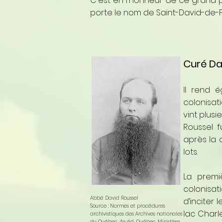
C'est en l'honneur de ce grand p
porte le nom de Saint-David-de-
Curé Da
Il rend 
colonisat
vint plus
Roussel f
après la 
lots.
La premi
colonisati
Abbé David Roussel
d’inciter 
Source : Normes et procédures
lac Charl
archivistiques des Archives nationales
du Québec, 4e éd., Québec, Ministère