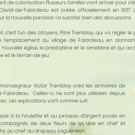
de colonisation. Plusieurs familles vont arriver pour s’établ
David-de-Falardeau est créée officiellement en 1937.
our la nouvelle paroisse va susciter bien des discussions.
, c’est l’un des citoyens, Pitre Tremblay, qui va régler l
l’emplacement du village de Falardeau, en donnant
a nouvelle église, le presbytère et le cimetière et qui acc
e et le terrain de jeu.
 monseigneur Victor Tremblay créa les armoiries de
e-Falardeau. Celles-ci ne sont plus utilisées depuis
es. Les explications vont comme suit:
nople à la houlette et au pinceau d’argent posés en
ccompagnés de deux fleurs de lys une en chef et
inte; au chef du drapeau saguenéen.