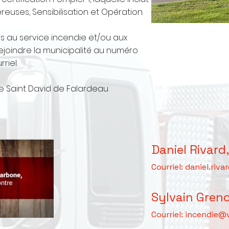
reuses, Sensibilisation et Opération.
es au service incendie et/ou aux
ejoindre la municipalité au numéro
riel.
e Saint David de Falardeau
Daniel Rivard
Courriel:
daniel.riva
Sylvain Greno
Courriel:
incendie@v