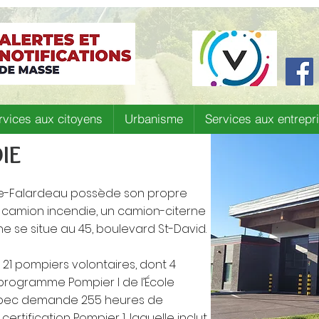
rvices aux citoyens
Urbanisme
Services aux entrepr
IE
-de-Falardeau possède son propre
 camion incendie, un camion-citerne
ne se situe au 45, boulevard St-David.
1 pompiers volontaires, dont 4
programme Pompier I de l’École
ébec demande 255 heures de
ertification Pompier 1, laquelle inclut