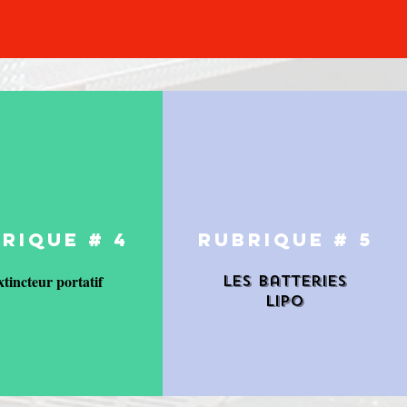
RIQUE # 4
RUBRIQUE # 5
xtincteur portatif
Les batteries
LiPo