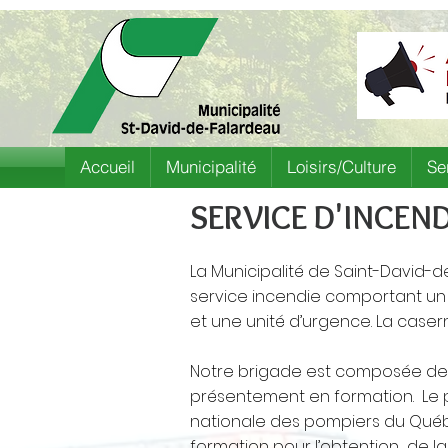
Accueil
Municipalité
Loisirs/Culture
Se
SERVICE D'INCEND
La Municipalité de Saint-David
service incendie comportant un
et une unité d’urgence. La caser
Notre brigade est composée de 2
présentement en formation. Le 
nationale des pompiers du Qu
formation pour l’obtention de la c