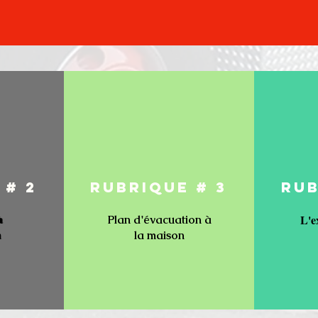
 # 2
RUBRIQUE # 3
RUB
L'e
Plan d'évacuation à
à
la maison
n